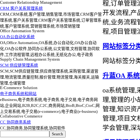
程,订单管理流
Customer Relationship Management
CRM 客户关系管理系统
开发流程,产
CRM,CRM系统,客户管理,销售管理,市场管理,CRM客户管
理系统,客户关系管理,CRM客户关系管理系统,订单管理系
统,业务流程
统,客户管理系统,营销管理系统,市场营销管理
程,项目管理
Office Automation System
OA 办公自动化系统
OA,Office Automation,OA系统,办公自动化,OA办公自动
网站标签分
化,OA办公软件,协同办公系统,公文管理,文档管理,协同软
件,工作流程管理,远程办公系统,无纸化办公,电子政务
Supply Chain Management System
网站标签分类导
SCM 供应链管理系统
SCM,SCM供应链管理,供应商管理系统,采购管理,渠道管
升蓝OA 系
理,物流管理,质量控制,报价管理,物流管理,海关报关,运输
管理,仓储管理
E-Commerce Solution
oa系统管理
电子商务系统和网站
理,管理的小
eBusiness,电子商务系统,电子商务,电子交易,电子商务网
站,企业网站,B2B,B2C,C2C,商务网站,BtoB,BtoC,CtoC,网
管理,知识资
上交易系统,电子交易(e-commerce),电子商业(e-business)
Collaborative Commerce
管理,项目文
CC 协同商务系统
学会管理,深
CC,协同商务,协同管理系统,协同软件